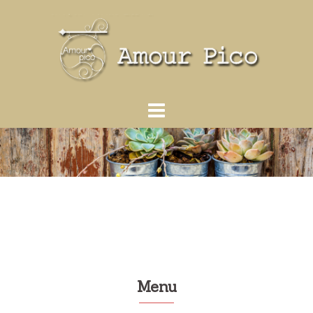
コ
ン
テ
ン
ツ
へ
ス
キ
ッ
プ
Menu