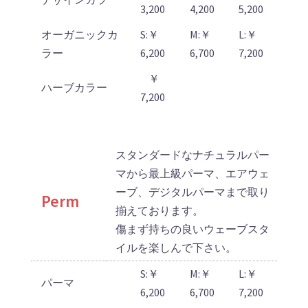
3,200
4,200
5,200
オーガニックカ
S:￥
M:￥
L:￥
ラー
6,200
6,700
7,200
￥
ハーブカラー
7,200
スタンダードなナチュラルパー
マから最上級パーマ、エアウェ
ーブ、デジタルパーマまで取り
Perm
揃えております。
傷まず持ちの良いウェーブスタ
イルを楽しんで下さい。
S:￥
M:￥
L:￥
パーマ
6,200
6,700
7,200