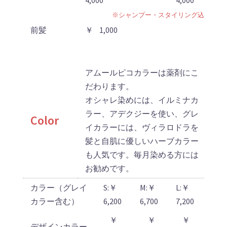
4,000
4,000
※シャンプー・スタイリング込
前髪
￥ 1,000
アムールピコカラーは薬剤にこ
だわります。
オシャレ染めには、イルミナカ
ラー、アデクジーを使い、グレ
Color
イカラーには、ヴィラロドラを
髪と自肌に優しいハーブカラー
も人気です。毎月染める方には
お勧めです。
カラー（グレイ
S:￥
M:￥
L:￥
カラー含む）
6,200
6,700
7,200
￥
￥
￥
デザインカラー