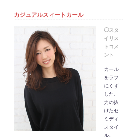
カジュアルスィートカール
◯スタ
イリス
トコメ
ント
カール
をラフ
にくず
した、
力の抜
けたセ
ミディ
スタイ
ル。