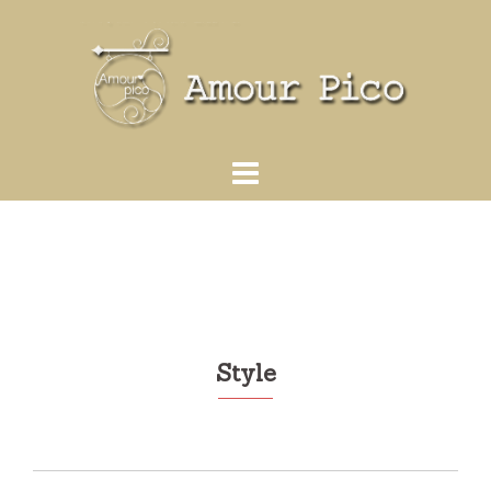
コ
ン
テ
ン
ツ
へ
ス
キ
ッ
プ
Style