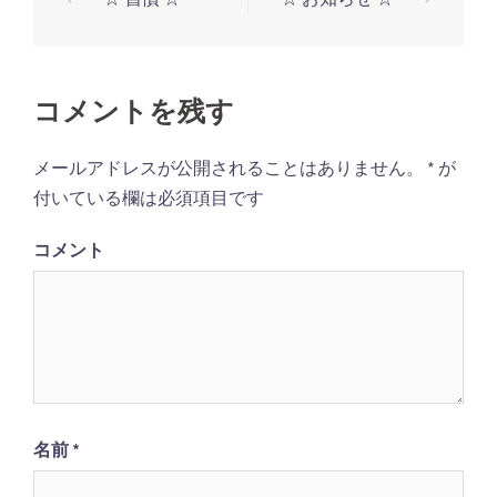
投
稿
ナ
ビ
コメントを残す
ゲ
メールアドレスが公開されることはありません。
*
が
ー
付いている欄は必須項目です
シ
ョ
コメント
ン
名前
*