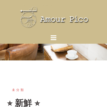
コ
ン
テ
ン
ツ
へ
ス
キ
ッ
プ
未分類
⭐︎ 新鮮 ⭐︎