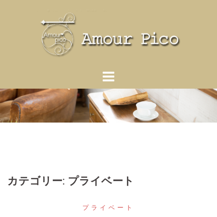
コ
ン
テ
ン
ツ
へ
ス
キ
ッ
プ
カテゴリー: プライベート
プライベート