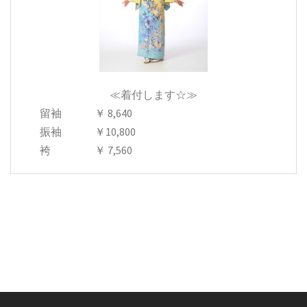
≪着付します☆≫
留袖 ￥ 8,640
振袖 ￥10,800
袴 ￥ 7,560